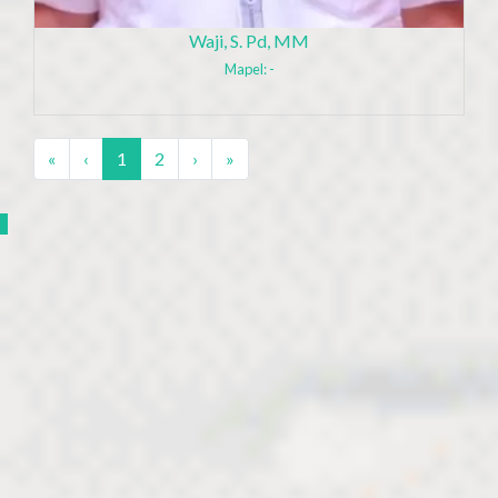
Waji, S. Pd, MM
Mapel: -
«
‹
1
2
›
»