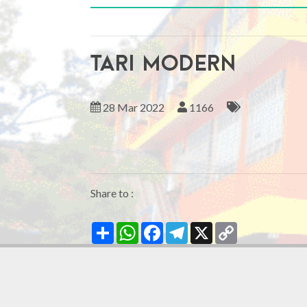
Tari Modern
28 Mar 2022
1166
Share to :
Share
WhatsApp
Facebook
Telegram
X
Copy
Link