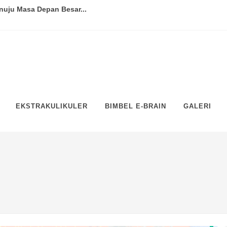
nuju Masa Depan Besar...
jaran dari Para Pemimpin...
akar hingga Praktisi...
a Aktif...
ntangan Globalisasi Pendidikan...
EKSTRAKULIKULER
BIMBEL E-BRAIN
GALERI
-Guru Terbaik...
jaga Keseimbangan Belajar dan...
Kunci Sukses Siswa dalam Berk...
ram Bimbingan Karir di Sekolah...
 dan Trik untuk Siswa dan Gu...