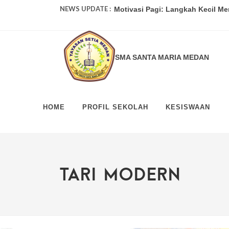
NEWS UPDATE :
Motivasi Pagi: Langkah Kecil Me
Mengatasi Rasa Takut Gagal: Pela
Kiat Sukses dalam Belajar: Dari P
SMA SANTA MARIA MEDAN
Tips Manajemen Waktu untuk Sisw
Guru Masa Depan: Menghadapi Ta
HOME
PROFIL SEKOLAH
KESISWAAN
Kiat Sukses Ujian: Tips dari Guru
Sehat dan Berprestasi: Tips Men
Meningkatkan Kepercayaan Diri: 
TARI MODERN
Mempersiapkan Masa Depan: Prog
Mengatasi Stres di Sekolah: Tips