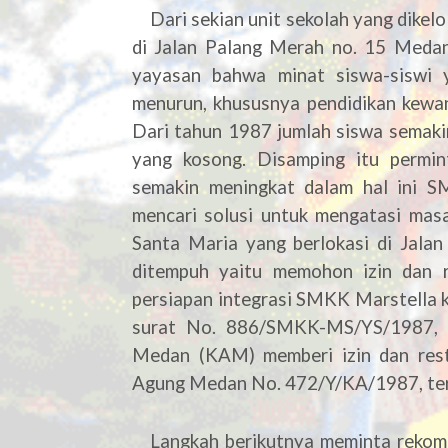
Dari sekian unit sekolah yang dikelo
di Jalan Palang Merah no. 15 Medan
yayasan bahwa minat siswa-siswi 
menurun, khususnya pendidikan kewa
Dari tahun 1987 jumlah siswa semak
yang kosong. Disamping itu permi
semakin meningkat dalam hal ini S
mencari solusi untuk mengatasi ma
Santa Maria yang berlokasi di Jal
ditempuh yaitu memohon izin dan 
persiapan integrasi SMKK Marstella 
surat No. 886/SMKK-MS/YS/1987, 
Medan (KAM) memberi izin dan res
Agung Medan No. 472/Y/KA/1987, tert
Langkah berikutnya meminta rekomen