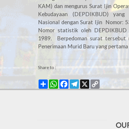
KAM) dan mengurus Surat Ijin Opera
Kebudayaan (DEPDIKBUD) yang s
Nasional dengan Surat Ijin Nomor: 5
Nomor statistik oleh DEPDIKBUD N
1989. Berpedoman surat tersebut
Penerimaan Murid Baru yang pertama 
Share to :
Share
WhatsApp
Facebook
Telegram
X
Copy
Link
Our