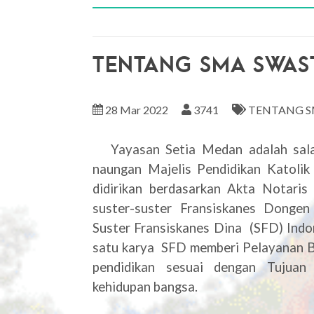
TENTANG SMA SWAS
28 Mar 2022
3741
TENTANG S
Yayasan Setia Medan adalah salah
naungan Majelis Pendidikan Katol
didirikan berdasarkan Akta Notaris
suster-suster Fransiskanes Donge
Suster Fransiskanes Dina (SFD) Indon
satu karya SFD memberi Pelayanan B
pendidikan sesuai dengan Tujuan
kehidupan bangsa.