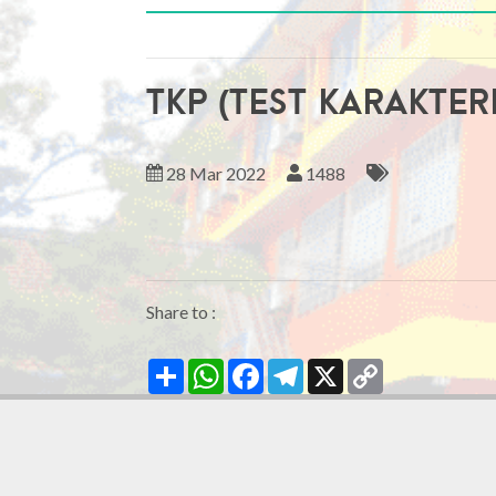
tkp (test karakter
28 Mar 2022
1488
Share to :
Share
WhatsApp
Facebook
Telegram
X
Copy
Link