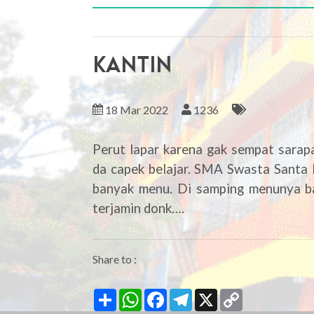
KANTIN
18 Mar 2022
1236
Perut lapar karena gak sempat sarap
da capek belajar. SMA Swasta Santa
banyak menu. Di samping menunya b
terjamin donk….
Share to :
Share
WhatsApp
Facebook
Telegram
X
Copy
Link