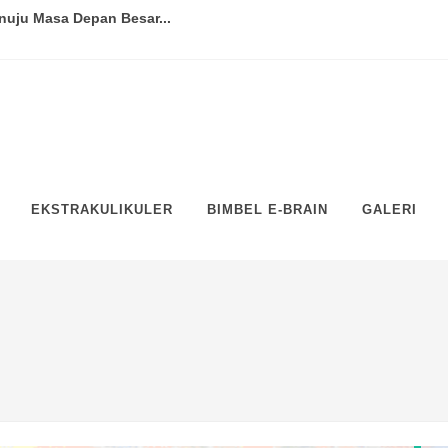
nuju Masa Depan Besar...
jaran dari Para Pemimpin...
akar hingga Praktisi...
a Aktif...
ntangan Globalisasi Pendidikan...
EKSTRAKULIKULER
BIMBEL E-BRAIN
GALERI
-Guru Terbaik...
jaga Keseimbangan Belajar dan...
Kunci Sukses Siswa dalam Berk...
ram Bimbingan Karir di Sekolah...
 dan Trik untuk Siswa dan Gu...