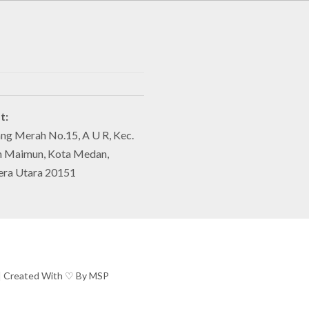
t:
lang Merah No.15, A U R, Kec.
 Maimun, Kota Medan,
era Utara 20151
 | Created With ♡ By MSP