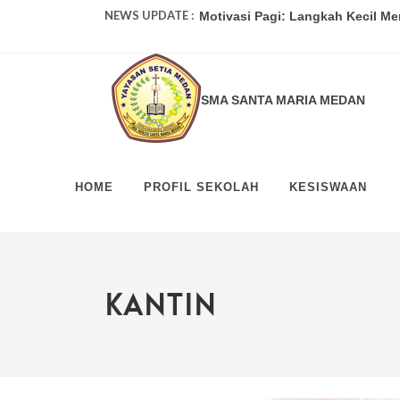
NEWS UPDATE :
Motivasi Pagi: Langkah Kecil Me
Mengatasi Rasa Takut Gagal: Pela
Kiat Sukses dalam Belajar: Dari P
SMA SANTA MARIA MEDAN
Tips Manajemen Waktu untuk Sisw
Guru Masa Depan: Menghadapi Ta
HOME
PROFIL SEKOLAH
KESISWAAN
Kiat Sukses Ujian: Tips dari Guru
Sehat dan Berprestasi: Tips Men
Meningkatkan Kepercayaan Diri: 
KANTIN
Mempersiapkan Masa Depan: Prog
Mengatasi Stres di Sekolah: Tips