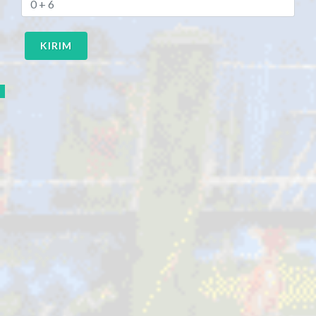
KIRIM