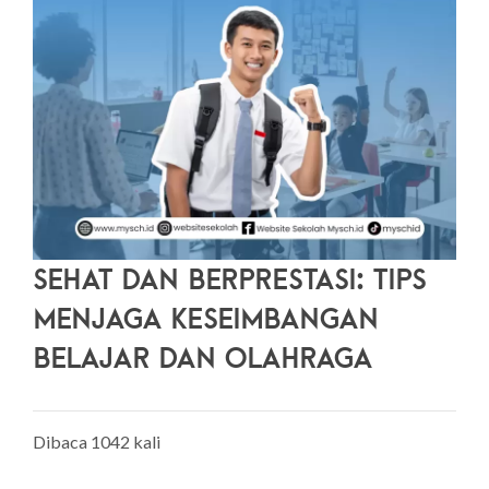
Sehat dan Berprestasi: Tips
Menjaga Keseimbangan
Belajar dan Olahraga
Dibaca 1042 kali